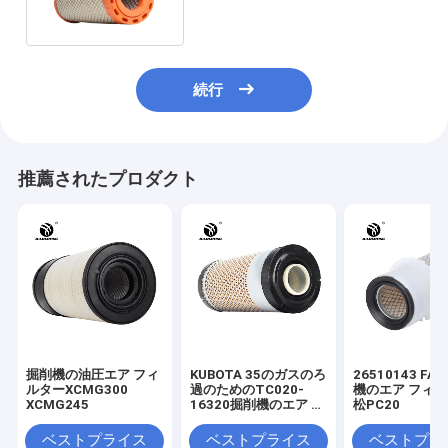
続行
推薦されたプロダクト
掘削機の油圧エア フィ
KUBOTA 35のガスのろ
26510143 FA
ルターXCMG300
過のためのTC020-
機のエア フィ
XCMG245
16320掘削機のエア フ
松PC20
ィルター
ベストプライス
ベストプライス
ベストプラ